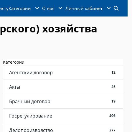
исту
Категории
О нас
Личный кабинет
рского) хозяйства
Категории
Агентский договор
12
Акты
25
Брачный договор
19
Госрегулирование
406
Делопроизводство
277