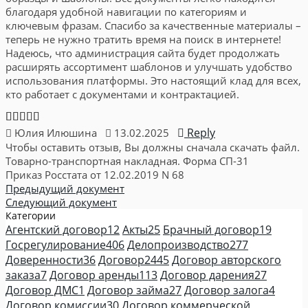
благодаря удобной навигации по категориям и
ключевым фразам. Спасибо за качественные материалы –
теперь не нужно тратить время на поиск в интернете!
Надеюсь, что администрация сайта будет продолжать
расширять ассортимент шаблонов и улучшать удобство
использования платформы. Это настоящий клад для всех,
кто работает с документами и контрактацией.
Reply
Юлия Илюшина
13.02.2025
Чтобы оставить отзыв, Вы должны сначала скачать файл.
Товарно-транспортная накладная. Форма СП-31
Приказ Росстата от 12.02.2019 N 68
Предыдущий документ
Следующий документ
Категории
Агентский договор
12
Акты
25
Брачный договор
19
Госрегулирование
406
Делопроизводство
277
Доверенности
36
Договор
2445
Договор авторского
заказа
7
Договор аренды
113
Договор дарения
27
Договор ДМС
1
Договор займа
27
Договор залога
4
Договор комиссии
30
Договор коммерческой