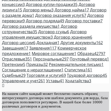
концессии
3
Договор купли-продажи
35
Договор
лизинга
15
Договор мены
3
Договор найма
17
Договор
о разделе дома
1
Договор оказания услуг
67
Договор
перевозки
9
Договор подряда
49
Договор поставки
7
Договор раздела имущества
1
Договор
сотрудничества
35
Договор ссуды
6
Договор
управления имуществом
3
Договор хранения
6
Договор цессии
6
Докладная
1
Другие документы
162
Завещания
17
Заявления
117
Коммерческое
предложение
1
Мировое соглашение
1
Образец
42797
Отраслевые
351
Персональные
297
Почтовый перевод
1
Претензии
5
Приказы
32
Рекомендательное письмо
1
Соглашение о неразглашении
1
Статистика
161
Судебные
29
Торговля и услуги
69
Трудовой договор
45
Управление и учет
261
Уставы
41
Ходатайства
3
На нашем сайте каждый может бесплатно скачать образец
интересующего договора или шаблон документа для ворда, база
договоров пополняется регулярно. В нашей базе более 10000
различных договоров и документов.