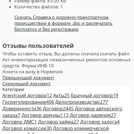
Размер файла:
83.00 KB
Количество файлов:
1
Скачать Справка о дорожно-транспортном
происшествии в формате .doc и распечатать
бесплатно и без регистрации
Отзывы пользователей
Чтобы оставить отзыв, Вы должны сначала скачать файл.
Акт инвентаризации незаконченных ремонтов основных
средств. Форма ИНВ-10
Анкета на визу в Норвегию
Предыдущий документ
Следующий документ
Категории
Агентский договор
12
Акты
25
Брачный договор
19
Госрегулирование
406
Делопроизводство
277
Доверенности
36
Договор
2445
Договор авторского
заказа
7
Договор аренды
113
Договор дарения
27
Договор ДМС
1
Договор займа
27
Договор залога
4
Договор комиссии
30
Договор коммерческой