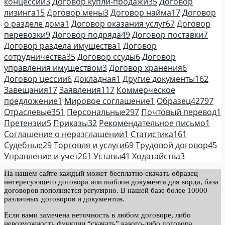
концессии
3
Договор купли-продажи
35
Договор
лизинга
15
Договор мены
3
Договор найма
17
Договор
о разделе дома
1
Договор оказания услуг
67
Договор
перевозки
9
Договор подряда
49
Договор поставки
7
Договор раздела имущества
1
Договор
сотрудничества
35
Договор ссуды
6
Договор
управления имуществом
3
Договор хранения
6
Договор цессии
6
Докладная
1
Другие документы
162
Завещания
17
Заявления
117
Коммерческое
предложение
1
Мировое соглашение
1
Образец
42797
Отраслевые
351
Персональные
297
Почтовый перевод
1
Претензии
5
Приказы
32
Рекомендательное письмо
1
Соглашение о неразглашении
1
Статистика
161
Судебные
29
Торговля и услуги
69
Трудовой договор
45
Управление и учет
261
Уставы
41
Ходатайства
3
На нашем сайте каждый может бесплатно скачать образец
интересующего договора или шаблон документа для ворда, база
договоров пополняется регулярно. В нашей базе более 10000
различных договоров и документов.
Если вами замечена неточность в любом договоре, либо
невозможность функции “скачать” какого-либо договора,