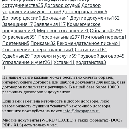
сотрудничества
35
Договор ссуды
6
Договор
управления имуществом
3
Договор хранения
6
Договор цессии
6
Докладная
1
Другие документы
162
Завещания
17
Заявления
117
Коммерческое
предложение
1
Мировое соглашение
1
Образец
42797
Отраслевые
351
Персональные
297
Почтовый перевод
1
Претензии
5
Приказы
32
Рекомендательное письмо
1
Соглашение о неразглашении
1
Статистика
161
Судебные
29
Торговля и услуги
69
Трудовой договор
45
Управление и учет
261
Уставы
41
Ходатайства
3
На нашем сайте каждый может бесплатно скачать образец
интересующего договора или шаблон документа для ворда, база
договоров пополняется регулярно. В нашей базе более 10000
различных договоров и документов.
Если вами замечена неточность в любом договоре, либо
невозможность функции “скачать” какого-либо договора,
напишите пожалуйста на почту
info@docspapers.ru
Многие документы (WORD / EXCEL) в таких форматах (DOC /
PDF / XLS) есть только у нас.