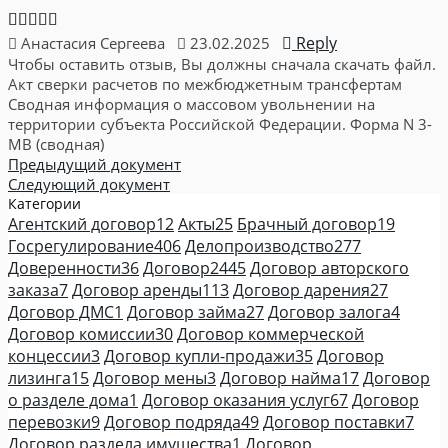
Reply
Анастасия Сергеева
23.02.2025
Чтобы оставить отзыв, Вы должны сначала скачать файл.
Акт сверки расчетов по межбюджетным трансфертам
Сводная информация о массовом увольнении на
территории субъекта Российской Федерации. Форма N 3-
МВ (сводная)
Предыдущий документ
Следующий документ
Категории
Агентский договор
12
Акты
25
Брачный договор
19
Госрегулирование
406
Делопроизводство
277
Доверенности
36
Договор
2445
Договор авторского
заказа
7
Договор аренды
113
Договор дарения
27
Договор ДМС
1
Договор займа
27
Договор залога
4
Договор комиссии
30
Договор коммерческой
концессии
3
Договор купли-продажи
35
Договор
лизинга
15
Договор мены
3
Договор найма
17
Договор
о разделе дома
1
Договор оказания услуг
67
Договор
перевозки
9
Договор подряда
49
Договор поставки
7
Договор раздела имущества
1
Договор