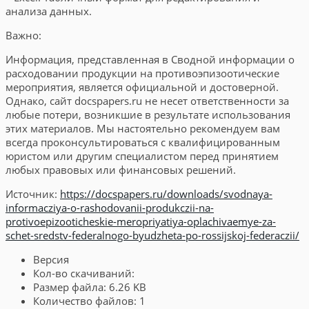
анализа данных.
Важно:
Информация, представленная в Сводной информации о
расходовании продукции на противоэпизоотические
мероприятия, является официальной и достоверной.
Однако, сайт docspapers.ru не несет ответственности за
любые потери, возникшие в результате использования
этих материалов. Мы настоятельно рекомендуем вам
всегда проконсультироваться с квалифицированным
юристом или другим специалистом перед принятием
любых правовых или финансовых решений.
Источник:
https://docspapers.ru/downloads/svodnaya-
informacziya-o-rashodovanii-produkczii-na-
protivoepizooticheskie-meropriyatiya-oplachivaemye-za-
schet-sredstv-federalnogo-byudzheta-po-rossijskoj-federaczii/
Версия
Кол-во скачиваний:
Размер файла:
6.26 KB
Количество файлов:
1