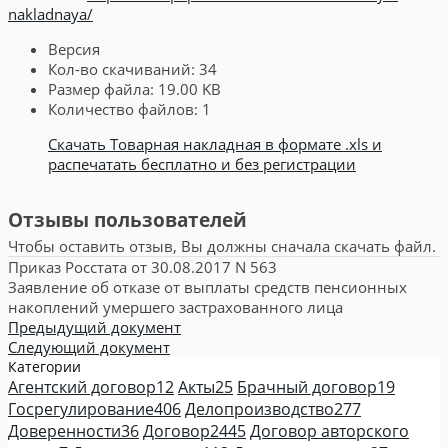
nakladnaya/
Версия
Кол-во скачиваний:
34
Размер файла:
19.00 KB
Количество файлов:
1
Скачать Товарная накладная в формате .xls и
распечатать бесплатно и без регистрации
Отзывы пользователей
Чтобы оставить отзыв, Вы должны сначала скачать файл.
Приказ Росстата от 30.08.2017 N 563
Заявление об отказе от выплаты средств пенсионных
накоплений умершего застрахованного лица
Предыдущий документ
Следующий документ
Категории
Агентский договор
12
Акты
25
Брачный договор
19
Госрегулирование
406
Делопроизводство
277
Доверенности
36
Договор
2445
Договор авторского