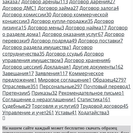
заказа
7
Договор аренды
113
Договор дарения
27
Договор ДМС
1
Договор займа
27
Договор залога
4
Договор комиссии
30
Договор коммерческой
концессии
3
Договор купли-продажи
35
Договор
лизинга
15
Договор мены
3
Договор найма
17
Договор
о разделе дома
1
Договор оказания услуг
67
Договор
перевозки
9
Договор подряда
49
Договор поставки
7
Договор раздела имущества
1
Договор
сотрудничества
35
Договор ссуды
6
Договор
управления имуществом
3
Договор хранения
6
Договор цессии
6
Докладная
1
Другие документы
162
Завещания
17
Заявления
117
Коммерческое
предложение
1
Мировое соглашение
1
Образец
42797
Отраслевые
351
Персональные
297
Почтовый перевод
1
Претензии
5
Приказы
32
Рекомендательное письмо
1
Соглашение о неразглашении
1
Статистика
161
Судебные
29
Торговля и услуги
69
Трудовой договор
45
Управление и учет
261
Уставы
41
Ходатайства
3
На нашем сайте каждый может бесплатно скачать образец
интересующего договора или шаблон документа для ворда, база