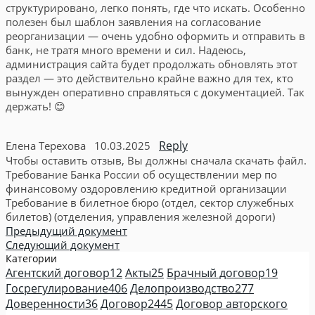
структурировано, легко понять, где что искать. Особенно
полезен был шаблон заявления на согласование
реорганизации — очень удобно оформить и отправить в
банк, не тратя много времени и сил. Надеюсь,
администрация сайта будет продолжать обновлять этот
раздел — это действительно крайне важно для тех, кто
вынужден оперативно справляться с документацией. Так
держать! 😊
Reply
Елена Терехова
10.03.2025
Чтобы оставить отзыв, Вы должны сначала скачать файл.
Требование Банка России об осуществлении мер по
финансовому оздоровлению кредитной организации
Требование в билетное бюро (отдел, сектор служебных
билетов) (отделения, управления железной дороги)
Предыдущий документ
Следующий документ
Категории
Агентский договор
12
Акты
25
Брачный договор
19
Госрегулирование
406
Делопроизводство
277
Доверенности
36
Договор
2445
Договор авторского