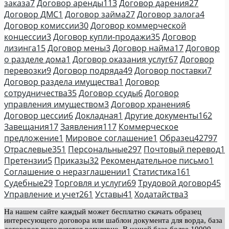
заказа
7
Договор аренды
113
Договор дарения
27
Договор ДМС
1
Договор займа
27
Договор залога
4
Договор комиссии
30
Договор коммерческой
концессии
3
Договор купли-продажи
35
Договор
лизинга
15
Договор мены
3
Договор найма
17
Договор
о разделе дома
1
Договор оказания услуг
67
Договор
перевозки
9
Договор подряда
49
Договор поставки
7
Договор раздела имущества
1
Договор
сотрудничества
35
Договор ссуды
6
Договор
управления имуществом
3
Договор хранения
6
Договор цессии
6
Докладная
1
Другие документы
162
Завещания
17
Заявления
117
Коммерческое
предложение
1
Мировое соглашение
1
Образец
42797
Отраслевые
351
Персональные
297
Почтовый перевод
1
Претензии
5
Приказы
32
Рекомендательное письмо
1
Соглашение о неразглашении
1
Статистика
161
Судебные
29
Торговля и услуги
69
Трудовой договор
45
Управление и учет
261
Уставы
41
Ходатайства
3
На нашем сайте каждый может бесплатно скачать образец
интересующего договора или шаблон документа для ворда, база
договоров пополняется регулярно. В нашей базе более 10000