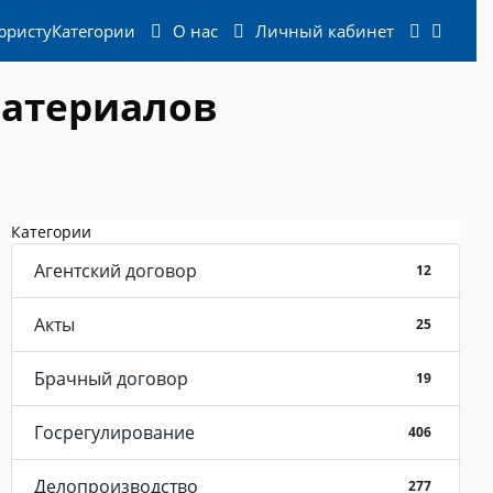
юристу
Категории
О нас
Личный кабинет
материалов
Категории
Агентский договор
12
Акты
25
Брачный договор
19
Госрегулирование
406
Делопроизводство
277