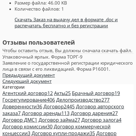
Размер файла:
46.00 KB
Количество файлов:
1
Скачать Заказ на выдачу дел в формате .doc и
распечатать бесплатно и без регистрации
Отзывы пользователей
Чтобы оставить отзыв, Вы должны сначала скачать файл.
Упаковочный ярлык. Форма ТОРГ-9
Заявление о государственной регистрации юридического
лица в связи с его ликвидацией. Форма Р16001.
Предыдущий документ
Следующий документ
Категории
Агентский договор
12
Акты
25
Брачный договор
19
Госрегулирование
406
Делопроизводство
277
Доверенности
36
Договор
2445
Договор авторского
заказа
7
Договор аренды
113
Договор дарения
27
Договор ДМС
1
Договор займа
27
Договор залога
4
Договор комиссии
30
Договор коммерческой
концессии
3
Договор купли-продажи
35
Договор