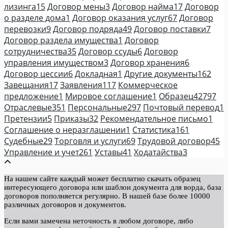
лизинга
15
Договор мены
3
Договор найма
17
Договор
о разделе дома
1
Договор оказания услуг
67
Договор
перевозки
9
Договор подряда
49
Договор поставки
7
Договор раздела имущества
1
Договор
сотрудничества
35
Договор ссуды
6
Договор
управления имуществом
3
Договор хранения
6
Договор цессии
6
Докладная
1
Другие документы
162
Завещания
17
Заявления
117
Коммерческое
предложение
1
Мировое соглашение
1
Образец
42797
Отраслевые
351
Персональные
297
Почтовый перевод
1
Претензии
5
Приказы
32
Рекомендательное письмо
1
Соглашение о неразглашении
1
Статистика
161
Судебные
29
Торговля и услуги
69
Трудовой договор
45
Управление и учет
261
Уставы
41
Ходатайства
3
На нашем сайте каждый может бесплатно скачать образец
интересующего договора или шаблон документа для ворда, база
договоров пополняется регулярно. В нашей базе более 10000
различных договоров и документов.
Если вами замечена неточность в любом договоре, либо