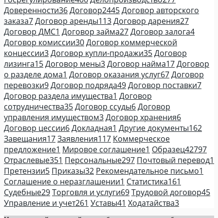
Доверенности
36
Договор
2445
Договор авторского
заказа
7
Договор аренды
113
Договор дарения
27
Договор ДМС
1
Договор займа
27
Договор залога
4
Договор комиссии
30
Договор коммерческой
концессии
3
Договор купли-продажи
35
Договор
лизинга
15
Договор мены
3
Договор найма
17
Договор
о разделе дома
1
Договор оказания услуг
67
Договор
перевозки
9
Договор подряда
49
Договор поставки
7
Договор раздела имущества
1
Договор
сотрудничества
35
Договор ссуды
6
Договор
управления имуществом
3
Договор хранения
6
Договор цессии
6
Докладная
1
Другие документы
162
Завещания
17
Заявления
117
Коммерческое
предложение
1
Мировое соглашение
1
Образец
42797
Отраслевые
351
Персональные
297
Почтовый перевод
1
Претензии
5
Приказы
32
Рекомендательное письмо
1
Соглашение о неразглашении
1
Статистика
161
Судебные
29
Торговля и услуги
69
Трудовой договор
45
Управление и учет
261
Уставы
41
Ходатайства
3