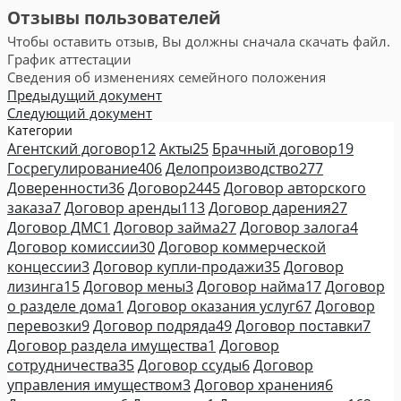
Отзывы пользователей
Чтобы оставить отзыв, Вы должны сначала скачать файл.
График аттестации
Сведения об изменениях семейного положения
Предыдущий документ
Следующий документ
Категории
Агентский договор
12
Акты
25
Брачный договор
19
Госрегулирование
406
Делопроизводство
277
Доверенности
36
Договор
2445
Договор авторского
заказа
7
Договор аренды
113
Договор дарения
27
Договор ДМС
1
Договор займа
27
Договор залога
4
Договор комиссии
30
Договор коммерческой
концессии
3
Договор купли-продажи
35
Договор
лизинга
15
Договор мены
3
Договор найма
17
Договор
о разделе дома
1
Договор оказания услуг
67
Договор
перевозки
9
Договор подряда
49
Договор поставки
7
Договор раздела имущества
1
Договор
сотрудничества
35
Договор ссуды
6
Договор
управления имуществом
3
Договор хранения
6