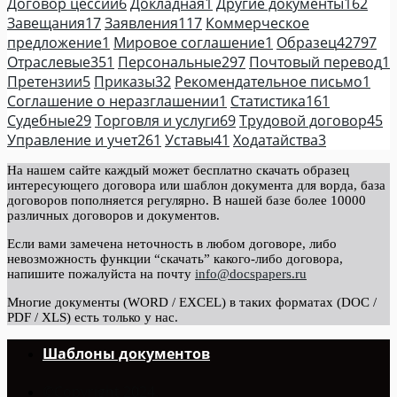
Договор цессии
6
Докладная
1
Другие документы
162
Завещания
17
Заявления
117
Коммерческое
предложение
1
Мировое соглашение
1
Образец
42797
Отраслевые
351
Персональные
297
Почтовый перевод
1
Претензии
5
Приказы
32
Рекомендательное письмо
1
Соглашение о неразглашении
1
Статистика
161
Судебные
29
Торговля и услуги
69
Трудовой договор
45
Управление и учет
261
Уставы
41
Ходатайства
3
На нашем сайте каждый может бесплатно скачать образец
интересующего договора или шаблон документа для ворда, база
договоров пополняется регулярно. В нашей базе более 10000
различных договоров и документов.
Если вами замечена неточность в любом договоре, либо
невозможность функции “скачать” какого-либо договора,
напишите пожалуйста на почту
info@docspapers.ru
Многие документы (WORD / EXCEL) в таких форматах (DOC /
PDF / XLS) есть только у нас.
Шаблоны документов
©Copyright 2024.