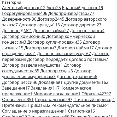
Категории
Агентский договор
12
Акты
25
Брачный договор
19
Госрегулирование
406
Делопроизводство
277
Доверенности
36
Договор
2445
Договор авторского
заказа
7
Договор аренды
113
Договор дарения
27
Договор ДМС
1
Договор займа
27
Договор залога
4
Договор комиссии
30
Договор коммерческой
концессии
3
Договор купли-продажи
35
Договор
лизинга
15
Договор мены
3
Договор найма
17
Договор
о разделе дома
1
Договор оказания услуг
67
Договор
перевозки
9
Договор подряда
49
Договор поставки
7
Договор раздела имущества
1
Договор
сотрудничества
35
Договор ссуды
6
Договор
управления имуществом
3
Договор хранения
6
Договор цессии
6
Докладная
1
Другие документы
162
Завещания
17
Заявления
117
Коммерческое
предложение
1
Мировое соглашение
1
Образец
42797
Отраслевые
351
Персональные
297
Почтовый перевод
1
Претензии
5
Приказы
32
Рекомендательное письмо
1
Соглашение о неразглашении
1
Статистика
161
Судебные
29
Торговля и услуги
69
Трудовой договор
45