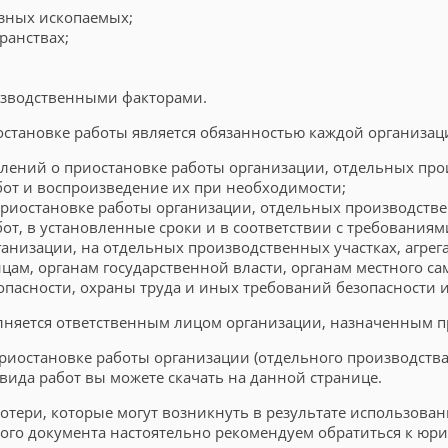
езных ископаемых;
ранствах;
изводственными факторами.
становке работы является обязанностью каждой организаци
лений о приостановке работы организации, отдельных прои
от и воспроизведение их при необходимости;
риостановке работы организации, отдельных производствен
т, в установленные сроки и в соответствии с требованиям
анизации, на отдельных производственных участках, агрег
ам, органам государственной власти, органам местного са
асности, охраны труда и иных требований безопасности и
лняется ответственным лицом организации, назначенным п
риостановке работы организации (отдельного производства)
ида работ вы можете скачать на данной странице.
потери, которые могут возникнуть в результате использова
о документа настоятельно рекомендуем обратиться к юрист