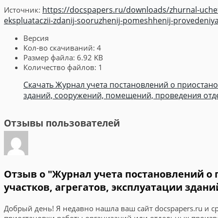
https://docspapers.ru/downloads/zhurnal-uchet
Источник:
ekspluataczii-zdanij-sooruzhenij-pomeshhenij-provedeniy
Версия
Кол-во скачиваний:
4
Размер файла:
6.92 KB
Количество файлов:
1
Скачать Журнал учета постановлений о приостанов
зданий, сооружений, помещений, проведения отде
Отзывы пользователей
Отзыв о "Журнал учета постановлений о
участков, агрегатов, эксплуатации здан
Добрый день! Я недавно нашла ваш сайт docspapers.ru и 