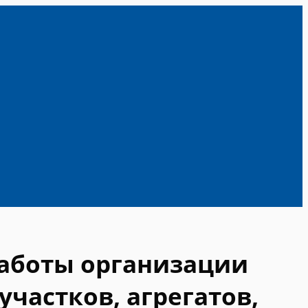
работы организации
участков, агрегатов,