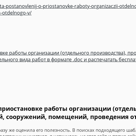
a-postanovlenij-o-priostanovke-raboty-organizaczii-otdel
a-otdelnogo-v/
ке работы организации (отдельного производства), про
льного вида работ в формате .doc и распечатать беспла
 приостановке работы организации (отдел
ий, сооружений, помещений, проведения о
сразу же оценила его полезность. В поисках подходящего ш