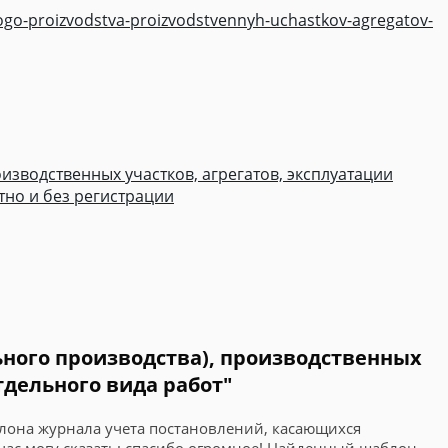
nogo-proizvodstva-proizvodstvennyh-uchastkov-agregatov-
изводственных участков, агрегатов, эксплуатации
тно и без регистрации
ьного производства), производственных
тдельного вида работ"
аблона журнала учета постановлений, касающихся