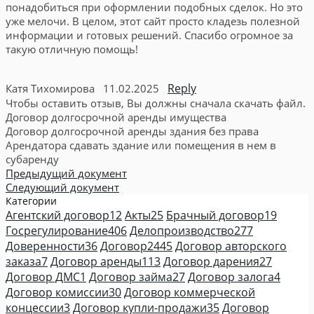
понадобиться при оформлении подобных сделок. Но это
уже мелочи. В целом, этот сайт просто кладезь полезной
информации и готовых решений. Спасибо огромное за
такую отличную помощь!
Reply
Катя Тихомирова
11.02.2025
Чтобы оставить отзыв, Вы должны сначала скачать файл.
Договор долгосрочной аренды имущества
Договор долгосрочной аренды здания без права
Арендатора сдавать здание или помещения в нем в
субаренду
Предыдущий документ
Следующий документ
Категории
Агентский договор
12
Акты
25
Брачный договор
19
Госрегулирование
406
Делопроизводство
277
Доверенности
36
Договор
2445
Договор авторского
заказа
7
Договор аренды
113
Договор дарения
27
Договор ДМС
1
Договор займа
27
Договор залога
4
Договор комиссии
30
Договор коммерческой
концессии
3
Договор купли-продажи
35
Договор