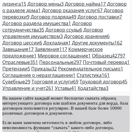
лизинга
15
Договор мены
3
Договор найма
17
Договор
о разделе дома
1
Договор оказания услуг
67
Договор
перевозки
9
Договор подряда
49
Договор поставки
7
Договор раздела имущества
1
Договор
сотрудничества
35
Договор ссуды
6
Договор
управления имуществом
3
Договор хранения
6
Договор цессии
6
Докладная
1
Другие документы
162
Завещания
17
Заявления
117
Коммерческое
предложение
1
Мировое соглашение
1
Образец
42797
Отраслевые
351
Персональные
297
Почтовый перевод
1
Претензии
5
Приказы
32
Рекомендательное письмо
1
Соглашение о неразглашении
1
Статистика
161
Судебные
29
Торговля и услуги
69
Трудовой договор
45
Управление и учет
261
Уставы
41
Ходатайства
3
На нашем сайте каждый может бесплатно скачать образец
интересующего договора или шаблон документа для ворда, база
договоров пополняется регулярно. В нашей базе более 10000
различных договоров и документов.
Если вами замечена неточность в любом договоре, либо
невозможность функции “скачать” какого-либо договора,