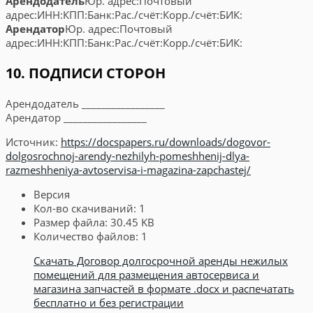
Арендодатель
Юр. адрес:
Почтовый
адрес:
ИНН:
КПП:
Банк:
Рас./счёт:
Корр./счёт:
БИК:
Арендатор
Юр. адрес:
Почтовый
адрес:
ИНН:
КПП:
Банк:
Рас./счёт:
Корр./счёт:
БИК:
10. ПОДПИСИ СТОРОН
Арендодатель _________________
Арендатор _________________
Источник:
https://docspapers.ru/downloads/dogovor-
dolgosrochnoj-arendy-nezhilyh-pomeshhenij-dlya-
razmeshheniya-avtoservisa-i-magazina-zapchastej/
Версия
Кол-во скачиваний:
1
Размер файла:
30.45 KB
Количество файлов:
1
Скачать Договор долгосрочной аренды нежилых
помещений для размещения автосервиса и
магазина запчастей в формате .docx и распечатать
бесплатно и без регистрации