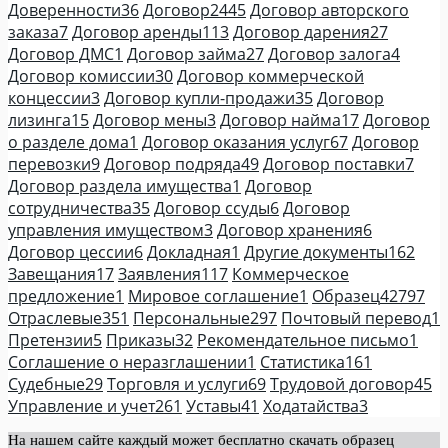
Доверенности
36
Договор
2445
Договор авторского
заказа
7
Договор аренды
113
Договор дарения
27
Договор ДМС
1
Договор займа
27
Договор залога
4
Договор комиссии
30
Договор коммерческой
концессии
3
Договор купли-продажи
35
Договор
лизинга
15
Договор мены
3
Договор найма
17
Договор
о разделе дома
1
Договор оказания услуг
67
Договор
перевозки
9
Договор подряда
49
Договор поставки
7
Договор раздела имущества
1
Договор
сотрудничества
35
Договор ссуды
6
Договор
управления имуществом
3
Договор хранения
6
Договор цессии
6
Докладная
1
Другие документы
162
Завещания
17
Заявления
117
Коммерческое
предложение
1
Мировое соглашение
1
Образец
42797
Отраслевые
351
Персональные
297
Почтовый перевод
1
Претензии
5
Приказы
32
Рекомендательное письмо
1
Соглашение о неразглашении
1
Статистика
161
Судебные
29
Торговля и услуги
69
Трудовой договор
45
Управление и учет
261
Уставы
41
Ходатайства
3
На нашем сайте каждый может бесплатно скачать образец