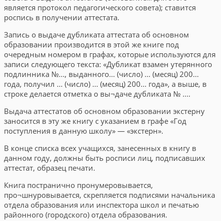
является протокол педагогического совета); ставится
роспись в получении аттестата.
Запись о выдаче дубликата аттестата об основном
образовании производится в этой же книге под
очередным номером в графах, которые используются для
записи следующего текста: «Дубликат взамен утерянного
подлинника №..., выданного... (число) ... (месяц) 200...
года, получил ... (число) ... (месяц) 200... года», а выше, в
строке делается отметка о вы¬даче дубликата № ....
Выдача аттестатов об основном образовании экстерну
заносится в эту же книгу с указанием в графе «Год
поступления в данную школу» — «экстерн».
В конце списка всех учащихся, занесенных в книгу в
данном году, должны быть росписи лиц, подписавших
аттестат, образец печати.
Книга постранично пронумеровывается,
про¬шнуровывается, скрепляется подписями начальника
отдела образования или инспектора школ и печатью
районного (городского) отдела образования.