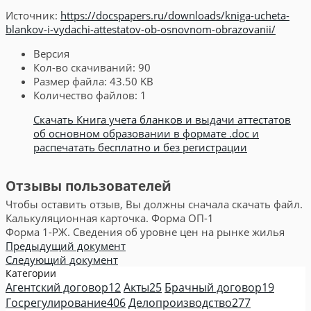
Источник:
https://docspapers.ru/downloads/kniga-ucheta-
blankov-i-vydachi-attestatov-ob-osnovnom-obrazovanii/
Версия
Кол-во скачиваний:
90
Размер файла:
43.50 KB
Количество файлов:
1
Скачать Книга учета бланков и выдачи аттестатов
об основном образовании в формате .doc и
распечатать бесплатно и без регистрации
Отзывы пользователей
Чтобы оставить отзыв, Вы должны сначала скачать файл.
Калькуляционная карточка. Форма ОП-1
Форма 1-РЖ. Сведения об уровне цен на рынке жилья
Предыдущий документ
Следующий документ
Категории
Агентский договор
12
Акты
25
Брачный договор
19
Госрегулирование
406
Делопроизводство
277