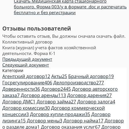
Скачать Медицинская карта стационарного
больного. Форма 003/у в формате .doc и распечатать
бесплатно и без регистрации
Отзывы пользователей
Чтобы оставить отзыв, Вы должны сначала скачать файл.
Коллективный договор
Книга (журнал) учета фактов хозяйственной
деятельности. Форма К-1
Предыдущий документ
Следующий документ
Категории
Агентский договор
12
Акты
25
Брачный договор
19
Госрегулирование
406
Делопроизводство
277
Доверенности
36
Договор
2445
Договор авторского
заказа
7
Договор аренды
113
Договор дарения
27
Договор ДМС
1
Договор займа
27
Договор залога
4
Договор комиссии
30
Договор коммерческой
концессии
3
Договор купли-продажи
35
Договор
лизинга
15
Договор мены
3
Договор найма
17
Договор
о разделе дома
1
Договор оказания услуг
67
Договор