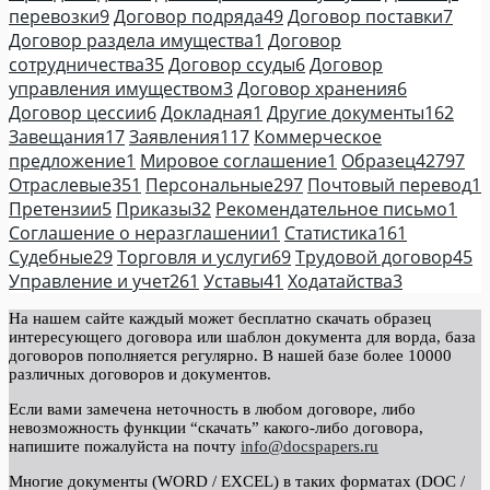
перевозки
9
Договор подряда
49
Договор поставки
7
Договор раздела имущества
1
Договор
сотрудничества
35
Договор ссуды
6
Договор
управления имуществом
3
Договор хранения
6
Договор цессии
6
Докладная
1
Другие документы
162
Завещания
17
Заявления
117
Коммерческое
предложение
1
Мировое соглашение
1
Образец
42797
Отраслевые
351
Персональные
297
Почтовый перевод
1
Претензии
5
Приказы
32
Рекомендательное письмо
1
Соглашение о неразглашении
1
Статистика
161
Судебные
29
Торговля и услуги
69
Трудовой договор
45
Управление и учет
261
Уставы
41
Ходатайства
3
На нашем сайте каждый может бесплатно скачать образец
интересующего договора или шаблон документа для ворда, база
договоров пополняется регулярно. В нашей базе более 10000
различных договоров и документов.
Если вами замечена неточность в любом договоре, либо
невозможность функции “скачать” какого-либо договора,
напишите пожалуйста на почту
info@docspapers.ru
Многие документы (WORD / EXCEL) в таких форматах (DOC /